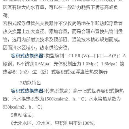
因其有较大的水容量，可以在一般动力耗费下满意高峰负
荷。
容积式起浮盘管热交换器并不仅仅简略地在半即热起浮盘管
热交换器上加大直径、添加容量，而是合理布置换热管制盘
管，选用内部射流技术及顶部阻、混流技术精心规划而成。
因而冷水区域小，热水供给安稳。
容积式热换热器
2类型编制：CLFJL(W)—口/口—A(B)：A
碳钢，B不锈钢 0.6Mpa：壳体规划压力 1.0Mpa：1.6Mpa：换
热容积（m2）;立（卧）式容积式:起浮盘管热交换器
3功能特色
容积式热换热器
4传热系数高：高于旧式世界容积式换热
器：汽水换热系数为1500kcal/m2．h．℃；水水换热系数为
930kcal/m2．h．℃；
5自动除垢；
6无死水区、冷水区、容积利用率近100%；