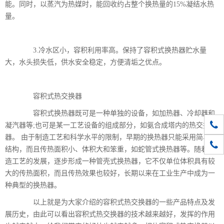
能。同时，以蒸汽为热媒时，能回收约占整个换热量的15%凝结水热
量。
3.冷水区小，容积利用率高。保持了容积式换热器贮水量
大，水头损失低，供水安全稳定，方便清垢之优点。
容积式热交换器
容积式换热器既可是一种单独的设备，如加热器、冷却器和
010-
凝汽器等;也可是某一工艺设备的组成部分，如氨合成塔内的热交换
器。 由于制造工艺和科学水平的限制，早期的换热器只能采用简单的
1861
结构，而且传热面积小、体积大和笨重，如蛇管式换热器等。随着制
造工艺的发展，逐步形成一种管壳式换热器，它不仅单位体积具有较
大的传热面积，而且传热效果也较好，长期以来在工业生产中成为一
种典型的换热器。
以上就是为大家介绍的容积式热交换器的一些产品特点及发
展历史，由此可以看出容积式热交换器的技术越来越好，发挥的作用