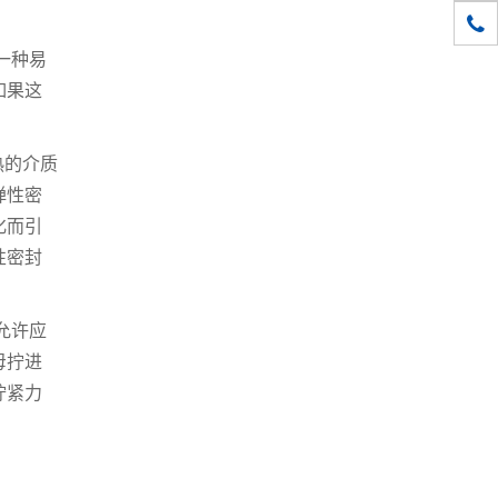
1861
一种易
如果这
热的介质
弹性密
化而引
性密封
允许应
母拧进
拧紧力