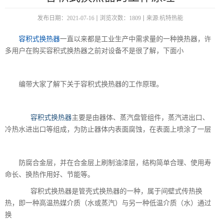
发布日期：2021-07-16
浏览次数：1809
来源:杭特热能
容积式换热器
一直以来都是工业生产中需求量的一种换热器，许
多用户在购买容积式换热器之前对设备不是很了解，下面小
编带大家了解下关于容积式换热器的工作原理。
容积式换热器
主要是由器体、蒸汽盘管组件，蒸汽进出口、
冷热水进出口等组成，为防止器体内表面腐蚀，在表面上喷涂了一层
防腐合金层，并在合金层上刷制油漆层，结构简单合理、使用寿
命长、换热作用好、节能等。
容积式换热器是管壳式换热器的一种，属于间壁式传热换
热，即一种高温热媒介质（水或蒸汽）与另一种低温介质（水）通过
换