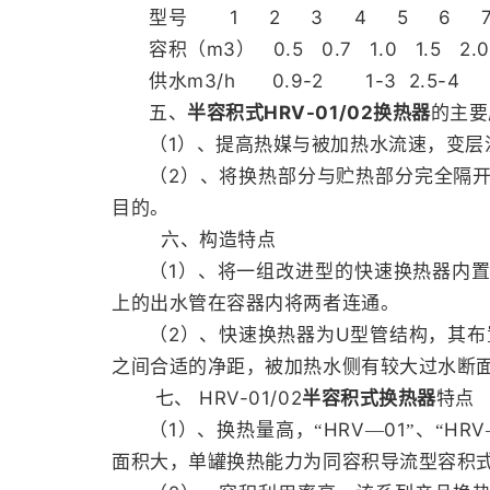
1 2 3 4 5 6 7
型号
m3
0.5 0.7 1.0 1.5 2.0
容积（
）
m3/h 0.9-2 1-3 2.5-4 3.
供水
HRV-01/02
五、
半容积式
换热器
的主要
1
（
）、提高热媒与被加热水流速，变层
2
（
）、将换热部分与贮热部分完全隔
目的。
六、构造特点
1
（
）、将一组改进型的快速换热器内
上的出水管在容器内将两者连通。
2
U
（
）、快速换热器为
型管结构，其布
之间合适的净距，被加热水侧有较大过水断
HRV-01/02
七、
半容积式换热器
特点
1
HRV
01
HRV
（
）、换热量高，“
—
”、“
面积大，单罐换热能力为同容积导流型容积