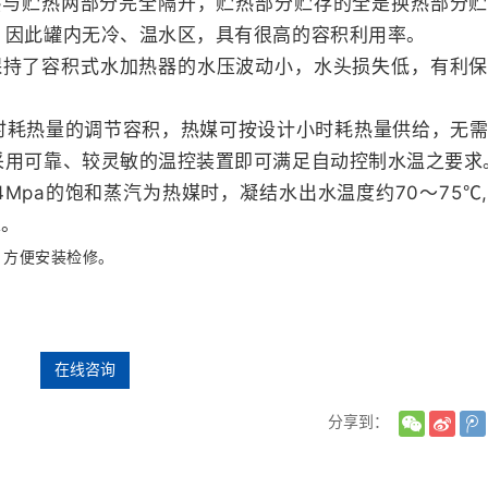
热与贮热两部分完全隔开，贮热部分贮存的全是换热部分贮
，因此罐内无冷、温水区，具有很高的容积利用率。
保持了容积式水加热器的水压波动小，水头损失低，有利
时耗热量的调节容积，热媒可按设计小时耗热量供给，无
采用可靠、较灵敏的温控装置即可满足自动控制水温之要求
4Mpa
70
75
,
的饱和蒸汽为热媒时，凝结水出水温度约
～
℃
求。
，方便安装检修。
在线咨询
分享到：