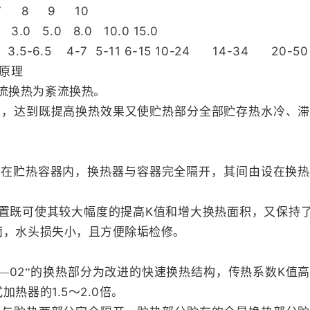
 8 9 10
 3.0 5.0 8.0 10.0 15.0
5-6.5 4-7 5-11 6-15 10-24 14-34 20-50
原理
流换热为紊流换热。
开，达到既提高换热效果又使贮热部分全部贮存热水冷、滞
置在贮热容器内，换热器与容器完全隔开，其间由设在换热
K
置既可使其较大幅度的提高
值和增大换热面积，又保持
面，水头损失小，且方便除垢检修。
02
K
—
”的换热部分为改进的快速换热结构，传热系数
值
1.5
2.0
式加热器的
～
倍。