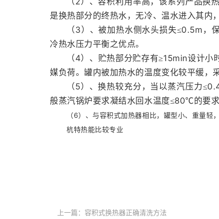
2
（
）、容积利用率高，该系列产品换
是换热部分的终热水，无冷、温水进入其内
3
0.5m
（
）、被加热水侧水头损失≤
，
冷热水压力平衡之优点。
4
15min
（
）、贮热部分贮存有≥
设计小
媒负荷。罐内被加热水的温度变化较平缓，
5
0.
（
）、换热较充分，当以蒸汽压力≤
80
般蒸汽锅炉要求凝结水回水温度≤
℃的要
6
（
）、与容积式加热器相比，罐型小、重量轻
杭特热能比较专业
上一篇：容积式换热器正确清洗方法