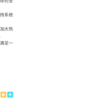
存的全
保持系统
需加大热
。
满足一