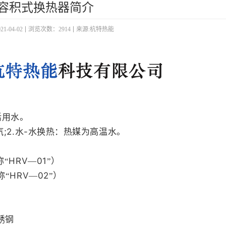
容积式换热器简介
-04-02
浏览次数：2914
来源:杭特热能
活用水。
;2.
-
汽
水
水换热：热媒为高温水。
HRV
01
称“
—
”）
HRV
02
称“
—
”）
锈钢