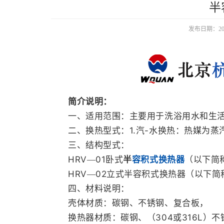
半
发布日期：2021
简介说明：
一、适用范围：主要用于洗浴用水和生
1.
-
二、换热型式：
汽
水换热：热媒为蒸
三、结构型式：
HRV
01
—
卧式
半
容积式换热器
（以下简
HRV
02
—
立式半容积式换热器（以下简
四、材料说明：
壳体材质：碳钢、不锈钢、复合板，
304
316L
换热器材质：碳钢、（
或
）不