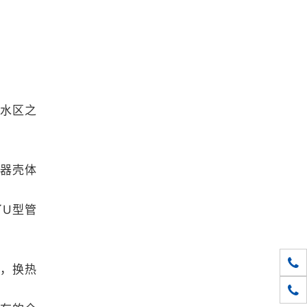
水区之
器壳体
U
了
型管
010-
高，换热
1861