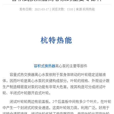
发布日期：2021-03-17
浏览次数：1510
来源:杭特热能
容积式换热器
离心泵的主要零部件
容量式热交换器离心水泵依附于泵身体转动的叶轮稳定运输液
体，因而叶轮是离心水泵的关键构成部分。叶轮的规格、外观设计跟
生产制造精密度对泵的功能有非常大危害。按其构造可分成闭试叶
轮、半闭式叶轮跟开启式叶轮。
闭试叶轮轮两边有前盖板。2个后盖板中间有多少个叶片，在叶轮
中产生一个封闭式的安全通道。这类叶轮效力高，利用广泛。好用于
运输全透明液体。闭试叶轮省掉了单吸跟双吸，单吸叶轮比双吸叶轮