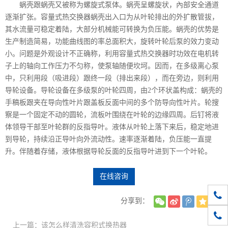
蜗壳跟蜗壳又被称为螺旋式泵体。蜗壳呈螺旋状，內部安全通道
逐渐扩张。容量式热交换器蜗壳出入口为从叶轮排出的外扩散管拔，
其水流量可稳定着陆，大部分机械能可转换为负压能。蜗壳的优势是
生产制造简易，功能曲线图的率总面积大，旋转叶轮后泵的效力变动
小。问题是外观设计不正确称，利用容量式热交换器时功效在电机转
子上的轴向工作压力不匀称，使泵轴随便坎坷。因而，在多级离心泵
中，只利用段（吸进段）跟终一段（排出来段），而在旁边，则利用
导轮设备。导轮设备在多级泵的叶轮四周，由2个环状盖构成：蜗壳的
手稿板跟夹在导向性叶片跟盖板反面中间的多个防导向性叶片。轮搜
察是一个固定不动的圆轮，流板叶围绕在叶轮的边缘四周。后钉将液
体领导干部至叶轮群的反指导叶。液体从叶轮上落下来后，稳定地进
到导轮，持续沿正导叶向外流动性。速率逐渐着陆，负压能一直提
升。伴随着存储，液体根据导轮反面的反指导叶进到下一个叶轮。
在线咨询
010-
分享到：
1861
上一篇：该怎么样清洗容积式换热器