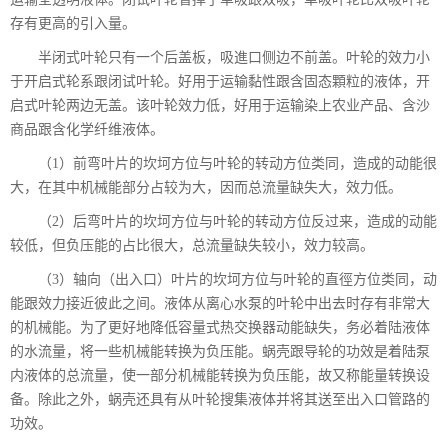
存有更高的引入量。
半闭式叶轮只有一个后盖板，吸進口侧边不前盖。叶轮的效力小
于开启式轮系跟闭试叶轮。好用于运输黏性跟含固态顆粒的液体，开
启式叶轮两边无盖。该叶轮效力低，好用于运输染上农业产品、含沙
商品跟含化学纤维液体。
（1）前弯叶片的坎坷方位与叶轮的转动方位类同，造成的动能很
大，在其中机械能部分占较为大，因而总流量缺失大，效力低。
（2）后弯叶片的坎坷方位与叶轮的转动方位反过来，造成的动能
较低，但负压能的占比很大，总流量缺失较小，效力较高。
（3）轴向（出入口）叶片的坎坷方位与叶轮的直徑方位类同，动
能跟效力接近彼此之间。液体从离心水泵的叶轮中出去时存有非常大
的机械能。为了更好地降低容量式热交换器动能缺失，务必着陆液体
的水流量，将一些机械能转换为负压能。蜗壳跟导轮的功效是着陆泵
内液体的总流量，使一部分机械能转换为负压能，故又称能量转换设
备。除此之外，蜗壳还具有从叶轮搜集液体并将其送至出入口管路的
功效。