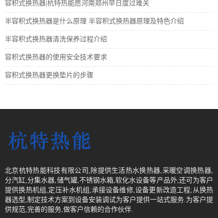
容积式换热器|杭特热能愿河南郑州早日度过难关
半容积式换热器是什么原理 半容积式换热器原理及特色介绍
半容积式换热器清洗保养过程介绍
容积式换热器的使用安全技术要求
容积式换热器更换垫片的步骤
北京杭特热能科技有限公司,除提供生活热水换热器,采暖空调换热器,
分汽缸,分集水器,储气罐,不锈钢水箱,软化水设备等产品外;还可为客户
提供换热机组,定压补水机组;承接设备维修,设备更新改造工程;从换热
器选型,制定技术方案到设备安装调试为客户提供一站式服务.为客户提
供规范,完善的服务,做客户信赖的合作伙伴.