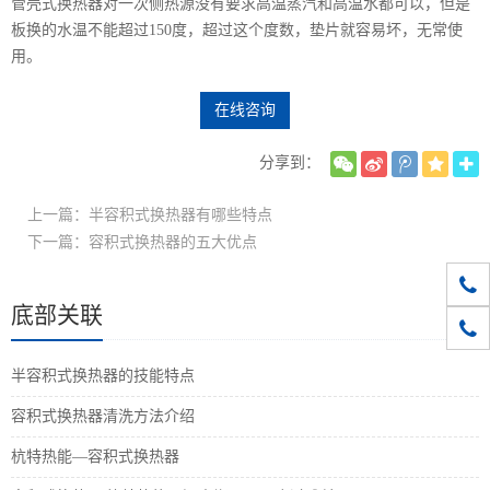
管壳式换热器对一次侧热源没有要求高温蒸汽和高温水都可以，但是
板换的水温不能超过150度，超过这个度数，垫片就容易坏，无常使
用。
在线咨询
分享到：
上一篇：半容积式换热器有哪些特点
下一篇：容积式换热器的五大优点
010-
底部关联
1861
半容积式换热器的技能特点
容积式换热器清洗方法介绍
杭特热能—容积式换热器